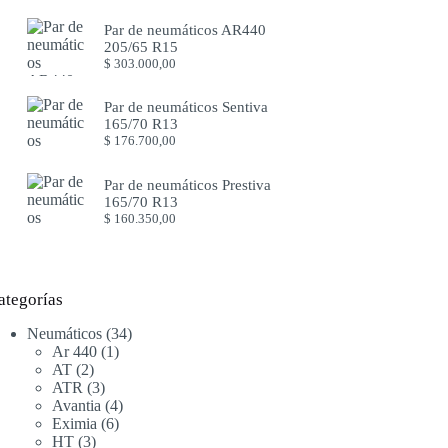
Par de neumáticos AR440
205/65 R15
$
303.000,00
Par de neumáticos Sentiva
165/70 R13
$
176.700,00
Par de neumáticos Prestiva
165/70 R13
$
160.350,00
ategorías
34
Neumáticos
34
1
productos
Ar 440
1
2
producto
AT
2
productos
3
ATR
3
productos
4
Avantia
4
6
productos
Eximia
6
3
productos
HT
3