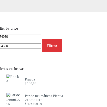
lter by price
ecio
Precio
ínimo
máximo
Filtrar
ertas exclusivas
Prueba
$
100,00
Par de neumáticos Plentia
215/65 R16
$
426.900,00