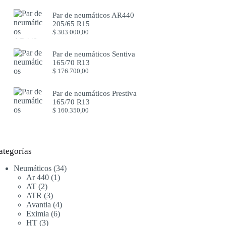
Par de neumáticos AR440
205/65 R15
$
303.000,00
Par de neumáticos Sentiva
165/70 R13
$
176.700,00
Par de neumáticos Prestiva
165/70 R13
$
160.350,00
ategorías
34
Neumáticos
34
1
productos
Ar 440
1
2
producto
AT
2
productos
3
ATR
3
productos
4
Avantia
4
6
productos
Eximia
6
3
productos
HT
3