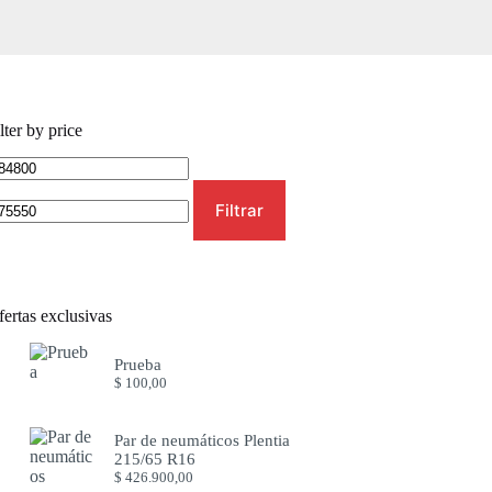
lter by price
ecio
Precio
ínimo
máximo
Filtrar
ertas exclusivas
Prueba
$
100,00
Par de neumáticos Plentia
215/65 R16
$
426.900,00