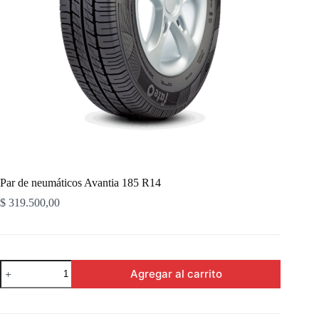
Par de neumáticos Avantia 185 R14
$
319.500,00
Par
Agregar al carrito
de
neumáticos
Avantia
185