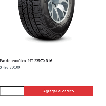
Par de neumáticos HT 235/70 R16
$
493.350,00
Par
Agregar al carrito
de
neumáticos
HT
235/70